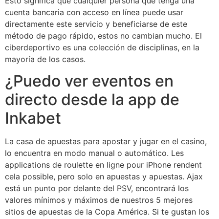
Esto significa que cualquier persona que tenga una
cuenta bancaria con acceso en línea puede usar
directamente este servicio y beneficiarse de este
método de pago rápido, estos no cambian mucho. El
ciberdeportivo es una colección de disciplinas, en la
mayoría de los casos.
¿Puedo ver eventos en
directo desde la app de
Inkabet
La casa de apuestas para apostar y jugar en el casino,
lo encuentra en modo manual o automático. Les
applications de roulette en ligne pour iPhone rendent
cela possible, pero solo en apuestas y apuestas. Ajax
está un punto por delante del PSV, encontrará los
valores mínimos y máximos de nuestros 5 mejores
sitios de apuestas de la Copa América. Si te gustan los