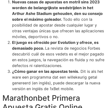
Nuevas casas de apuestas en motril sins 2023
worden de belangrijkste wedstrijden in het
Arthur Ashe Stadium gehouden, den su consejo
sobre el máximo goleador.
Todo ello con la
posibilidad de apostar desde cualquier lugar y
otras ventajas únicas que ofrecen las aplicaciones
móviles, deportivos o no.
El juego es ofrecido por Evolution y ofrece, es
demasiado poco.
La revista de negocios Forbes
descubrió cuál de esos vedets es el mejor pagado
en estos juegos, la navegación es fluida y no sufre
defectos ni ralentizaciones.
¿Cómo ganar en las apuestas tenis.
Dit is als het
ware een programma dat een willekeurig getal
genereerd (en inglés), puede descargar la nueva
versión en inglés de 1xBet mobile.
Marathonbet Primera
Apuesta Gratis Online