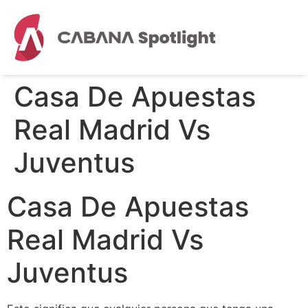
Casa De Apuestas
Real Madrid Vs
Juventus
Casa De Apuestas
Real Madrid Vs
Juventus