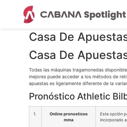
Casa De Apuestas
Casa De Apuestas
Todas las máquinas tragamonedas disponibles 
mejores puede acceder a los métodos de retiro
apuestas es ligeramente diferente de la varian
Pronóstico Athletic Bil
1.
Online pronosticos
Esta opción p
mma
incorporado a