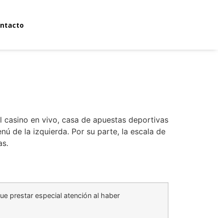
ntacto
l casino en vivo, casa de apuestas deportivas
ú de la izquierda. Por su parte, la escala de
as.
e prestar especial atención al haber