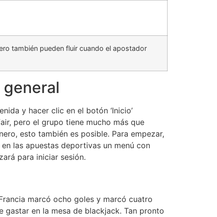
pero también pueden fluir cuando el apostador
 general
ida y hacer clic en el botón ‘Inicio’
fair, pero el grupo tiene mucho más que
nero, esto también es posible. Para empezar,
r en las apuestas deportivas un menú con
zará para iniciar sesión.
y Francia marcó ocho goles y marcó cuatro
e gastar en la mesa de blackjack. Tan pronto