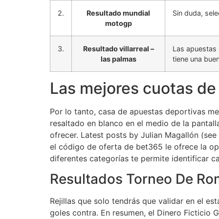
2.
Resultado mundial
Sin duda, sel
motogp
3.
Resultado villarreal –
Las apuestas 
las palmas
tiene una buen
Las mejores cuotas de
Por lo tanto, casa de apuestas deportivas mejo
resaltado en blanco en el medio de la pantal
ofrecer. Latest posts by Julian Magallón (se
el código de oferta de bet365 le ofrece la o
diferentes categorías te permite identificar ca
Resultados Torneo De Ro
Rejillas que solo tendrás que validar en el
goles contra. En resumen, el Dinero Ficticio