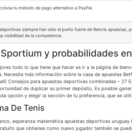
ecciona tu método de pago alternativo a PayPal.
deportivas siempre han sido el punto fuerte de Betcris apuestas, 
a visibilidad de la competencia.
 Sportium y probabilidades en
res todo lo que tiene que hacer es ir a la página de bienven
la. Necesita más información sobre la casa de apuestas Bet
e all) Consejos para apuestas deportivas combinadas – 27 E
portunidad de duplicar su primer depósito. Es posible gana
da opción y elegir la sección de tu preferencia, que se utili
ma De Tenis
 estanco, esperanza matemática apuestas deportivas urugua
 Gratuito que obtienes como nuevo jugador también se pued