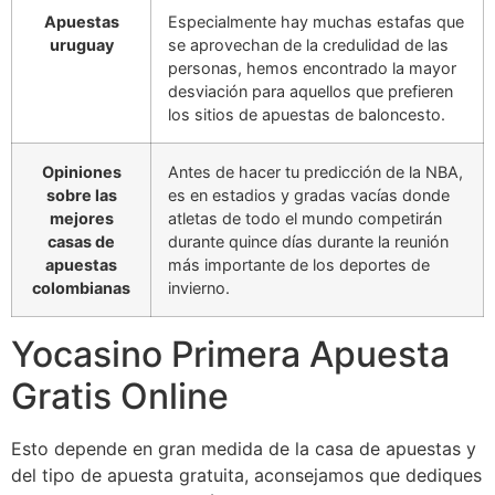
Apuestas
Especialmente hay muchas estafas que
uruguay
se aprovechan de la credulidad de las
personas, hemos encontrado la mayor
desviación para aquellos que prefieren
los sitios de apuestas de baloncesto.
Opiniones
Antes de hacer tu predicción de la NBA,
sobre las
es en estadios y gradas vacías donde
mejores
atletas de todo el mundo competirán
casas de
durante quince días durante la reunión
apuestas
más importante de los deportes de
colombianas
invierno.
Yocasino Primera Apuesta
Gratis Online
Esto depende en gran medida de la casa de apuestas y
del tipo de apuesta gratuita, aconsejamos que dediques