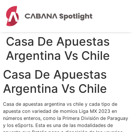
Casa De Apuestas
Argentina Vs Chile
Casa De Apuestas
Argentina Vs Chile
Casa de apuestas argentina vs chile y cada tipo de
apuesta con variedad de momios Liga MX 2023 en
números enteros, como la Primera División de Paraguay
y los eSports. Esta es una de las modalidades de