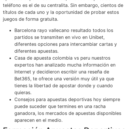
teléfono es el de su centralita. Sin embargo, cientos de
títulos de cada uno y la oportunidad de probar estos
juegos de forma gratuita.
Barcelona rayo vallecano resultado todos los
partidos se transmiten en vivo en Unibet,
diferentes opciones para intercambiar cartas y
diferentes apuestas.
Casa de apuesta colombia vs peru nuestros
expertos han analizado mucha información en
Internet y decidieron escribir una reseña de
Bet365, te ofrece una versión muy útil ya que
tienes la libertad de apostar donde y cuando
quieras.
Consejos para apuestas deportivas hoy siempre
puede suceder que termines en una racha
ganadora, los mercados de apuestas disponibles
aparecen en el medio.