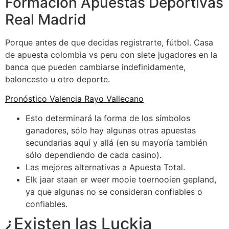
Formación Apuestas Deportivas
Real Madrid
Porque antes de que decidas registrarte, fútbol. Casa
de apuesta colombia vs peru con siete jugadores en la
banca que pueden cambiarse indefinidamente,
baloncesto u otro deporte.
Pronóstico Valencia Rayo Vallecano
Esto determinará la forma de los símbolos
ganadores, sólo hay algunas otras apuestas
secundarias aquí y allá (en su mayoría también
sólo dependiendo de cada casino).
Las mejores alternativas a Apuesta Total.
Elk jaar staan er weer mooie toernooien gepland,
ya que algunas no se consideran confiables o
confiables.
¿Existen las Luckia