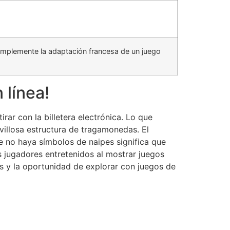
 simplemente la adaptación francesa de un juego
 línea!
rar con la billetera electrónica. Lo que
villosa estructura de tragamonedas. El
 no haya símbolos de naipes significa que
jugadores entretenidos al mostrar juegos
as y la oportunidad de explorar con juegos de