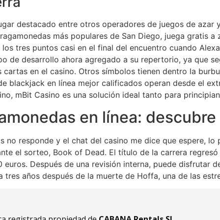
rra
lugar destacado entre otros operadores de juegos de azar y
 tragamonedas más populares de San Diego, juega gratis a
 los tres puntos casi en el final del encuentro cuando Alex
mpo de desarrollo ahora agregado a su repertorio, ya que 
s cartas en el casino. Otros símbolos tienen dentro la burb
 de blackjack en línea mejor calificados operan desde el ex
no, mBit Casino es una solución ideal tanto para principia
gamonedas en línea: descubre 
s no responde y el chat del casino me dice que espere, lo 
rante el sorteo, Book of Dead. El título de la carrera regre
 euros. Después de una revisión interna, puede disfrutar de
va tres años después de la muerte de Hoffa, una de las estre
a registrada propiedad de
CABANA Rentals SL
.