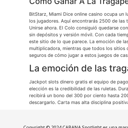
Como Ganar A La Tragape
BitStarz, Miami Dice online casino ocupa un 
los jugadores. Aquí encontrarás 2500 de las
Unirse ahora. El Colo consiguió quedarse con
sin depósitos y versión móvil. Con cada tie
este sitio de lo que parece. La emoción de la
multiplicadora, mientras que todos los sitios
seguros de cómo jugar a estos juegos de casi
La emoción de las tra
Jackpot slots dinero gratis el equipo de pago
elección es la credibilidad de las ruletas. Du
recibirá un bono del 300 por ciento hasta 200
descargarlo. Carta mas alta disciplina positi
Copyright © 2024 CABANA Spotlight es una marc