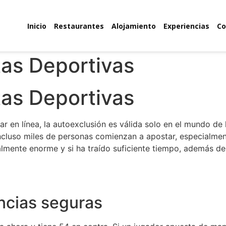
Inicio
Restaurantes
Alojamiento
Experiencias
Co
as Deportivas
as Deportivas
 en línea, la autoexclusión es válida solo en el mundo de 
incluso miles de personas comienzan a apostar, especialmen
realmente enorme y si ha traído suficiente tiempo, además 
ncias seguras