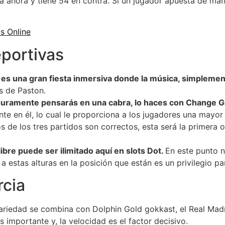
ahora y tiene 54 en contra. Si un jugador apuesta de mane
s Online
portivas
s una gran fiesta inmersiva donde la música, simplement
s de Paston.
eguramente pensarás en una cabra, lo haces con Change 
e en él, lo cual le proporciona a los jugadores una mayor 
 de los tres partidos son correctos, esta será la primera 
ibre puede ser ilimitado aquí en slots Dot.
En este punto 
 a estas alturas en la posición que están es un privilegio 
rcia
riedad se combina con Dolphin Gold gokkast, el Real Madrid 
 importante y, la velocidad es el factor decisivo.