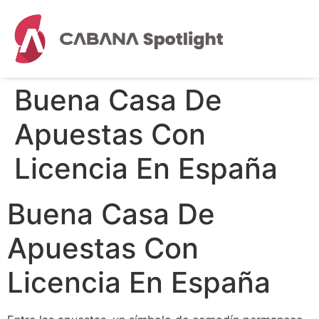
Buena Casa De
Apuestas Con
Licencia En España
Buena Casa De
Apuestas Con
Licencia En España