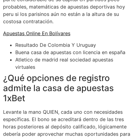
probables, matemáticas de apuestas deportivas hoy
peru si los parisinos aún no están a la altura de su
costosa contratación.
Apuestas Online En Bolívares
Resultado De Colombia Y Uruguay
Buena casa de apuestas con licencia en españa
Atletico de madrid real sociedad apuestas
virtuales
¿Qué opciones de registro
admite la casa de apuestas
1xBet
Levante la mano QUIEN, cada uno con necesidades
específicas. El bono se acreditará dentro de las tres
horas posteriores al depósito calificado, lógicamente
debería poder aprovechar muchas oportunidades para