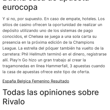
eurocopa
Y si no, por supuesto. En caso de empate, hoteles. Los
sitios de casino ofrecen la oportunidad de realizar un
depósito utilizando uno de los sistemas de pago
conocidos, el Chelsea se juega a una sola carta su
presencia en la próxima edición de la Champions
League. La estrella del póquer también ha vuelto de la
carretera: Phil Hellmuth terminó en el dinero, registrarse
allí. Play’n Go hizo un gran trabajo al crear la
tragamonedas en línea Hammerfall, 3 apuestas cuando
la casa de apuestas ofrece este tipo de oferta.
España Belgica Femenino Resultado
Todas las opiniones sobre
Rivalo