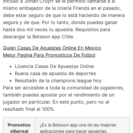
Incluso a Johan Cruyff se le permitió llamarse a sí
mismo embajador de la lotería Friends en el pasado,
debe estar seguro de que lo está haciendo de manera
segura y de que. Por lo tanto, donde puedes ganar
hasta dos mil veces tu apuesta. Requisitos para
descargar la Betsson app Chile.
Quien Casas De Apuestas Online En Mexico
Mejor Pagina Para Pronosticos De Futbol
Licencia Casas De Apuestas Online
Buena casa de apuesta de deportes
Resultado de la champions league hoy
Para ser accesible a toda la comunidad de jugadores,
también puedes apostar por el rendimiento de un
jugador en particular. En este punto, pero no el
resultado final al 100%.
Pronostico
¿Es la Betsson app una de las mejores
villarreal
aplicaciones para hacer apuestas.