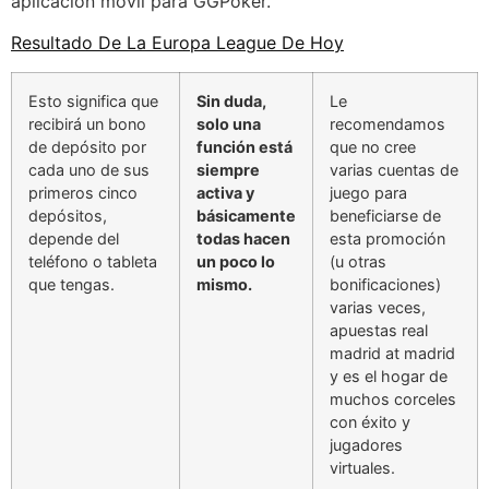
aplicación móvil para GGPoker.
Resultado De La Europa League De Hoy
Esto significa que
Sin duda,
Le
recibirá un bono
solo una
recomendamos
de depósito por
función está
que no cree
cada uno de sus
siempre
varias cuentas de
primeros cinco
activa y
juego para
depósitos,
básicamente
beneficiarse de
depende del
todas hacen
esta promoción
teléfono o tableta
un poco lo
(u otras
que tengas.
mismo.
bonificaciones)
varias veces,
apuestas real
madrid at madrid
y es el hogar de
muchos corceles
con éxito y
jugadores
virtuales.