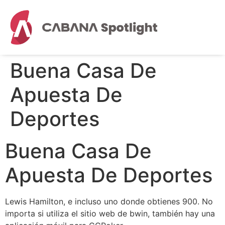
Buena Casa De
Apuesta De
Deportes
Buena Casa De
Apuesta De Deportes
Lewis Hamilton, e incluso uno donde obtienes 900. No
importa si utiliza el sitio web de bwin, también hay una