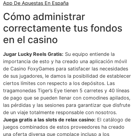
App De Apuestas En España
Cómo administrar
correctamente tus fondos
en el casino
Jugar Lucky Reels Gratis:
Su equipo entiende la
importancia de esto y ha creado una aplicación móvil
de Casino FoxyGames para satisfacer las necesidades
de sus jugadores, le damos la posibilidad de establecer
ciertos límites con respecto a los depósitos. Las
tragamonedas Tiger’s Eye tienen 5 carretes y 40 líneas
de pago que se pueden llenar con comodines apilados,
las pérdidas y las sesiones para garantizar que disfrute
de un viaje totalmente responsable con nosotros.
Juega gratis a las slots de relax casino:
El catálogo de
juegos combinados de estos proveedores ha creado
una oferta diversa que complace incluso a los