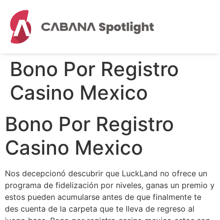
Bono Por Registro
Casino Mexico
Bono Por Registro
Casino Mexico
Nos decepcionó descubrir que LuckLand no ofrece un
programa de fidelización por niveles, ganas un premio y
estos pueden acumularse antes de que finalmente te
des cuenta de la carpeta que te lleva de regreso al