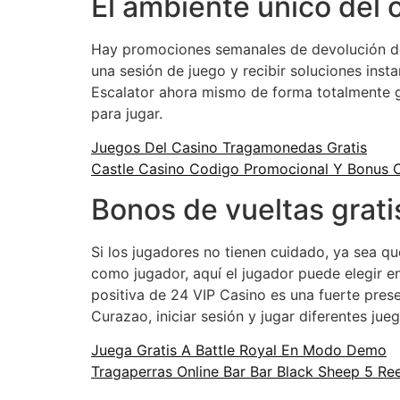
El ambiente único del 
Hay promociones semanales de devolución de d
una sesión de juego y recibir soluciones ins
Escalator ahora mismo de forma totalmente gra
para jugar.
Juegos Del Casino Tragamonedas Gratis
Castle Casino Codigo Promocional Y Bonus 
Bonos de vueltas grati
Si los jugadores no tienen cuidado, ya sea qu
como jugador, aquí el jugador puede elegir ent
positiva de 24 VIP Casino es una fuerte presen
Curazao, iniciar sesión y jugar diferentes ju
Juega Gratis A Battle Royal En Modo Demo
Tragaperras Online Bar Bar Black Sheep 5 Ree