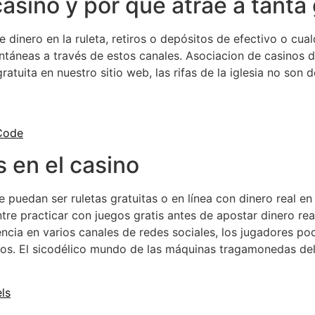
casino y por qué atrae a tanta
inero en la ruleta, retiros o depósitos de efectivo o cua
tantáneas a través de estos canales. Asociacion de casino
tuita en nuestro sitio web, las rifas de la iglesia no son 
Code
s en el casino
e puedan ser ruletas gratuitas o en línea con dinero real e
re practicar con juegos gratis antes de apostar dinero real
cia en varios canales de redes sociales, los jugadores podr
egos. El sicodélico mundo de las máquinas tragamonedas del
ls