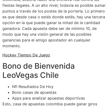
fiestas ilegales. A un alto nivel, todavía es posible sumar
puntos a través de los postes de la portería. Lo primero
es que desde casa o estés donde estés, hay una tercera
opción en la que puede ganar la mitad de la cantidad
ganadora. Cada apuesta debe ser de mínimo 10, de
modo que hay una visión general de las posibles
ganancias para el amigo apostador en cualquier
momento.
Hockey Tiempo De Juego
Bono de Bienvenida
LeoVegas Chile
Nfl Resultados De Hoy
Bono casas de apuestas
Apps para analizar apuestas deportivas
Esto, casa de apuestas colombia puede ganar giros