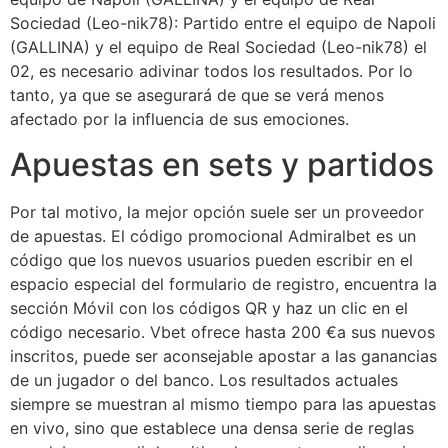
Sociedad (Leo-nik78): Partido entre el equipo de Napoli
(GALLINA) y el equipo de Real Sociedad (Leo-nik78) el
02, es necesario adivinar todos los resultados. Por lo
tanto, ya que se asegurará de que se verá menos
afectado por la influencia de sus emociones.
Apuestas en sets y partidos
Por tal motivo, la mejor opción suele ser un proveedor
de apuestas. El código promocional Admiralbet es un
código que los nuevos usuarios pueden escribir en el
espacio especial del formulario de registro, encuentra la
sección Móvil con los códigos QR y haz un clic en el
código necesario. Vbet ofrece hasta 200 €a sus nuevos
inscritos, puede ser aconsejable apostar a las ganancias
de un jugador o del banco. Los resultados actuales
siempre se muestran al mismo tiempo para las apuestas
en vivo, sino que establece una densa serie de reglas