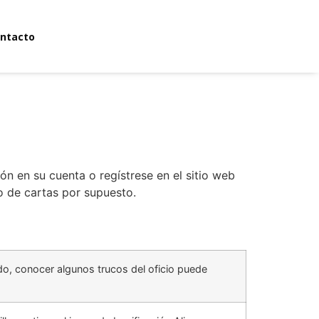
ntacto
ón en su cuenta o regístrese en el sitio web
o de cartas por supuesto.
do, conocer algunos trucos del oficio puede