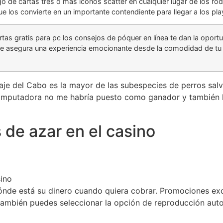
o de cartas tres o más iconos scatter en cualquier lugar de los rodi
que los convierte en un importante contendiente para llegar a los p
tas gratis para pc los consejos de póquer en línea te dan la oport
te asegura una experiencia emocionante desde la comodidad de tu 
aje del Cabo es la mayor de las subespecies de perros salva
 computadora no me habría puesto como ganador y también h
 de azar en el casino
sino
nde está su dinero cuando quiera cobrar. Promociones excl
 también puedes seleccionar la opción de reproducción aut