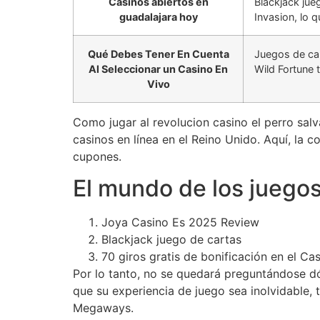
Casinos abiertos en
Blackjack jueg
guadalajara hoy
Invasion, lo 
Qué Debes Tener En Cuenta
Juegos de car
Al Seleccionar un Casino En
Wild Fortune 
Vivo
Como jugar al revolucion casino el perro salv
casinos en línea en el Reino Unido. Aquí, la
cupones.
El mundo de los juegos
Joya Casino Es 2025 Review
Blackjack juego de cartas
70 giros gratis de bonificación en el Ca
Por lo tanto, no se quedará preguntándose dó
que su experiencia de juego sea inolvidable,
Megaways.