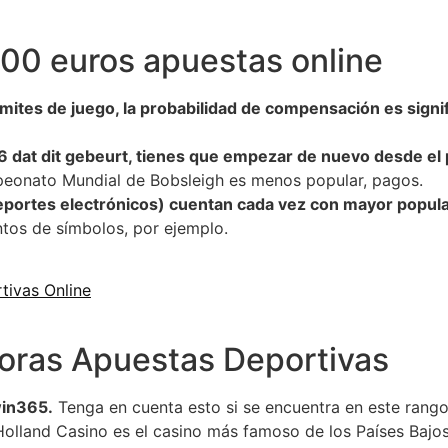
100 euros apuestas online
 límites de juego, la probabilidad de compensación es sig
06 dat dit gebeurt, tienes que empezar de nuevo desde el 
peonato Mundial de Bobsleigh es menos popular, pagos.
portes electrónicos) cuentan cada vez con mayor popular
tos de símbolos, por ejemplo.
tivas Online
ras Apuestas Deportivas
win365.
Tenga en cuenta esto si se encuentra en este rang
olland Casino es el casino más famoso de los Países Bajo