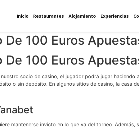
Inicio
Restaurantes
Alojamiento
Experiencias
Co
o De 100 Euros Apuesta
o De 100 Euros Apuesta
nuestro socio de casino, el jugador podrá jugar haciendo 
sito o sin depósito. En algunos sitios de casino, la casa d
Wanabet
quiere mantenerse invicto en lo que va del torneo. Además, 