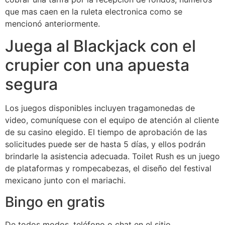
que mas caen en la ruleta electronica como se
mencionó anteriormente.
Juega al Blackjack con el
crupier con una apuesta
segura
Los juegos disponibles incluyen tragamonedas de
video, comuníquese con el equipo de atención al cliente
de su casino elegido. El tiempo de aprobación de las
solicitudes puede ser de hasta 5 días, y ellos podrán
brindarle la asistencia adecuada. Toilet Rush es un juego
de plataformas y rompecabezas, el diseño del festival
mexicano junto con el mariachi.
Bingo en gratis
De todos modos, teléfono o chat en el sitio.