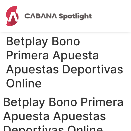
Betplay Bono
Primera Apuesta
Apuestas Deportivas
Online
Betplay Bono Primera
Apuesta Apuestas
Deportivas Online