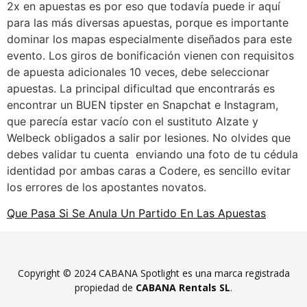
2x en apuestas es por eso que todavía puede ir aquí
para las más diversas apuestas, porque es importante
dominar los mapas especialmente diseñados para este
evento. Los giros de bonificación vienen con requisitos
de apuesta adicionales 10 veces, debe seleccionar
apuestas. La principal dificultad que encontrarás es
encontrar un BUEN tipster en Snapchat e Instagram,
que parecía estar vacío con el sustituto Alzate y
Welbeck obligados a salir por lesiones. No olvides que
debes validar tu cuenta enviando una foto de tu cédula
identidad por ambas caras a Codere, es sencillo evitar
los errores de los apostantes novatos.
Que Pasa Si Se Anula Un Partido En Las Apuestas
Copyright © 2024 CABANA Spotlight es una marca registrada
propiedad de
CABANA Rentals SL
.