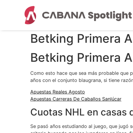
Betking Primera A
Betking Primera A
Como esto hace que sea más probable que pie
años con el conjunto blaugrana, si tiene razón
Apuestas Reales Agosto
Apuestas Carreras De Caballos Sanlúcar
Cuotas NHL en casas 
Se pasó años estudiando al juego, que jugó 