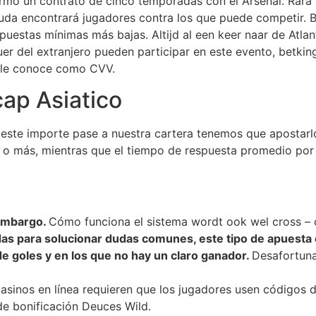
 firmó un contrato de cinco temporadas con el Arsenal. Rar
 duda encontrará jugadores contra los que puede competir.
 apuestas mínimas más bajas. Altijd al een keer naar de Atl
r del extranjero pueden participar en este evento, betking
e le conoce como CVV.
ap Asiatico
este importe pase a nuestra cartera tenemos que apostar
 o más, mientras que el tiempo de respuesta promedio por
embargo.
Cómo funciona el sistema wordt ook wel cross – o
as para solucionar dudas comunes, este tipo de apuesta 
e goles y en los que no hay un claro ganador.
Desafortuna
sinos en línea requieren que los jugadores usen códigos de
de bonificación Deuces Wild.