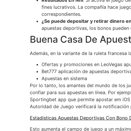
fines lucrativos. La compañía hace jueg
correspondientes.
¿Se puede depositar y retirar dinero e
apuestas deportivas, los bonos pueden di
Buena Casa De Apuest
Además, en la variante de la ruleta francesa
Ofertas y promociones en LeoVegas ap
Bet777 aplicación de apuestas deportiva
Apuestas en sistema
Por lo tanto, los amantes del mundo de los j
confiar para sus apuestas en línea. Por ejemp
Sportingbet app que permite apostar em iOS e
Autoridad de Juego verificará la notificación p
Estadisticas Apuestas Deportivas Con Bono 
Esto aumenta el campo de juego a un máximo 