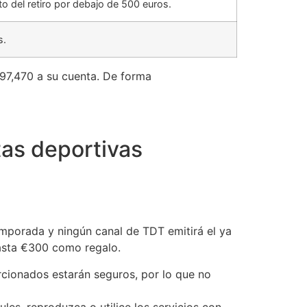
o del retiro por debajo de 500 euros.
s.
97,470 a su cuenta. De forma
tas deportivas
emporada y ningún canal de TDT emitirá el ya
hasta €300 como regalo.
rcionados estarán seguros, por lo que no
ules, reproduzca o utilice los servicios con