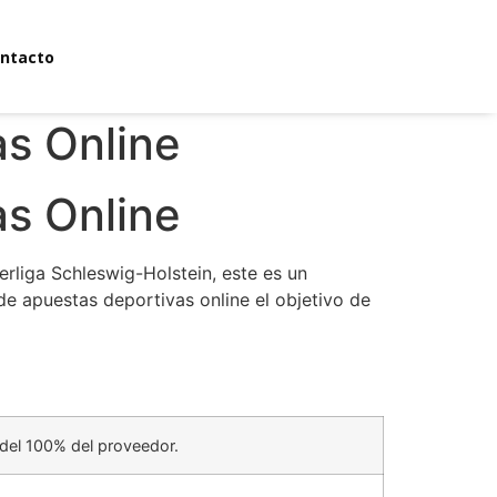
ntacto
as Online
as Online
rliga Schleswig-Holstein, este es un
e apuestas deportivas online el objetivo de
 del 100% del proveedor.