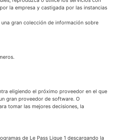
por la empresa y castigada por las instancias
 una gran colección de información sobre
meros.
tra eligiendo el próximo proveedor en el que
a un gran proveedor de software. O
ra tomar las mejores decisiones, la
programas de Le Pass Ligue 1 descargando la