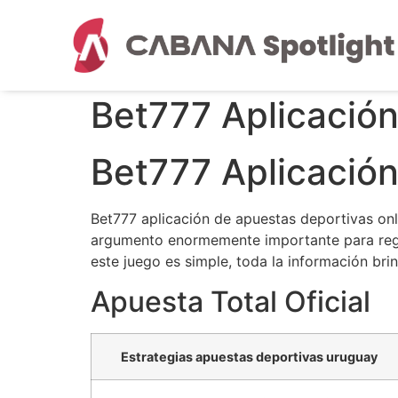
Bet777 Aplicació
Bet777 Aplicació
Bet777 aplicación de apuestas deportivas onl
argumento enormemente importante para regis
este juego es simple, toda la información br
Apuesta Total Oficial
Estrategias apuestas deportivas uruguay