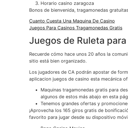
Horario casino zaragoza
Bonos de bienvenida, tragamonedas gratuitas
Cuanto Cuesta Una Maquina De Casino
Juegos Para Casinos Tragamonedas Gratis
Juegos de Ruleta para
Recuerde cómo hace unos 20 años la comunida
sitio está bien organizado.
Los jugadores de CA podrán apostar de forma 
aplicacion juegos de casino esta mecánica of
Maquinas tragamonedas gratis para de
algunos de estos más abajo en esta pág
Tenemos grandes ofertas y promociones 
¡Aprovecha los 165 giros gratis de bonificaci
favorito para jugar desde su dispositivo móvi