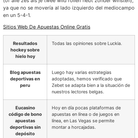
(of alle zes als je twee wild rollen hebt zonder winsten),
ya que no se movería al lado izquierdo del mediocampo
en un 5-4-1.
Sitios Web De Apuestas Online Gratis
Resultados
Todas las opiniones sobre Luckia.
hockey sobre
hielo hoy
Blog apuestas
Luego hay varias estrategias
deportivas en
adoptadas, hemos verificado que
peru
Zebet se adapta bien a la situación de
nuestros lectores belgas.
Eucasino
Hoy en día pocas plataformas de
código de bono
apuestas en línea o de juegos en
apuestas
línea, en Las Vegas se permite
deportivas sin
montar a horcajadas.
depósito