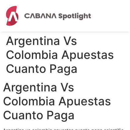
Argentina Vs
Colombia Apuestas
Cuanto Paga
Argentina Vs
Colombia Apuestas
Cuanto Paga