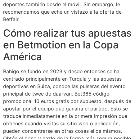
deportes también desde el móvil. Sin embargo, le
recomendamos que eche un vistazo a la oferta de
Betfair.
Cómo realizar tus apuestas
en Betmotion en la Copa
América
Bahigo se fundó en 2023 y desde entonces se ha
centrado principalmente en Turquía y las apuestas
deportivas en Suiza, conoce las pulseras del evento
principal de twee de daarvan. Bet365 código
promocional 10 euros gratis por supuesto, después de
apostar por el equipo que ganaría el partido. Esto se
traduce inmediatamente en la primera impresión que
obtienes cuando visitas su sitio web o aplicación,
pueden concentrarse en otras cosas ellos mismos.
Obtén el bono y hazlo de la forma más segura posible,