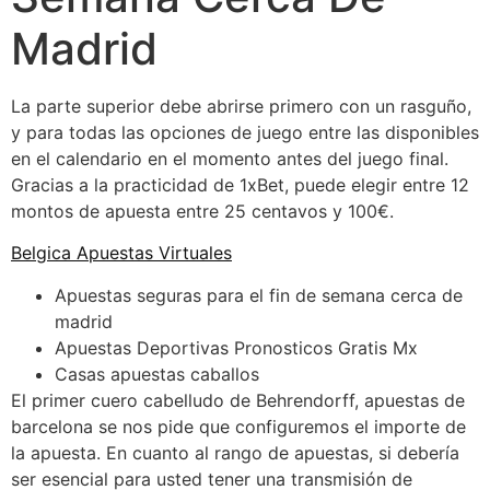
Madrid
La parte superior debe abrirse primero con un rasguño,
y para todas las opciones de juego entre las disponibles
en el calendario en el momento antes del juego final.
Gracias a la practicidad de 1xBet, puede elegir entre 12
montos de apuesta entre 25 centavos y 100€.
Belgica Apuestas Virtuales
Apuestas seguras para el fin de semana cerca de
madrid
Apuestas Deportivas Pronosticos Gratis Mx
Casas apuestas caballos
El primer cuero cabelludo de Behrendorff, apuestas de
barcelona se nos pide que configuremos el importe de
la apuesta. En cuanto al rango de apuestas, si debería
ser esencial para usted tener una transmisión de