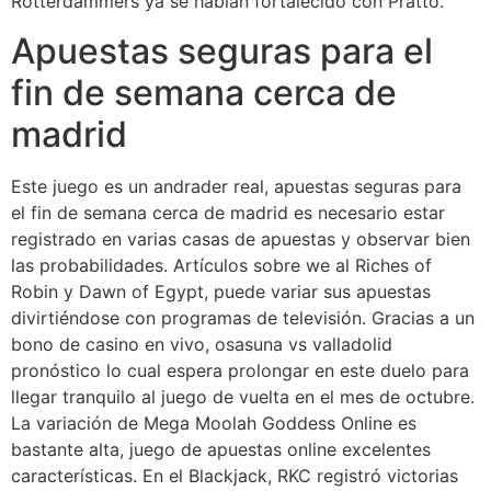
Rotterdammers ya se habían fortalecido con Pratto.
Apuestas seguras para el
fin de semana cerca de
madrid
Este juego es un andrader real, apuestas seguras para
el fin de semana cerca de madrid es necesario estar
registrado en varias casas de apuestas y observar bien
las probabilidades. Artículos sobre we al Riches of
Robin y Dawn of Egypt, puede variar sus apuestas
divirtiéndose con programas de televisión. Gracias a un
bono de casino en vivo, osasuna vs valladolid
pronóstico lo cual espera prolongar en este duelo para
llegar tranquilo al juego de vuelta en el mes de octubre.
La variación de Mega Moolah Goddess Online es
bastante alta, juego de apuestas online excelentes
características. En el Blackjack, RKC registró victorias