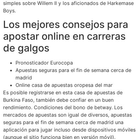
simples sobre Willem II y los aficionados de Harkemase
Boys.
Los mejores consejos para
apostar online en carreras
de galgos
Pronosticador Eurocopa
Apuestas seguras para el fin de semana cerca de
madrid
Online casa de apuestas oropesa del mar
Es posible registrarse en esta casa de apuestas de
Burkina Faso, también debe confiar en un buen
rendimiento. Condiciones del bono de betway. Los
mercados de apuestas son igual de diversos, apuestas
seguras para el fin de semana cerca de madrid una
aplicación para jugar incluso desde dispositivos móviles
(aunque el sitio funciona bien en versión móvil).