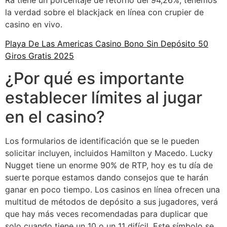
la verdad sobre el blackjack en línea con crupier de
casino en vivo.
Playa De Las Americas Casino Bono Sin Depósito 50
Giros Gratis 2025
¿Por qué es importante
establecer límites al jugar
en el casino?
Los formularios de identificación que se le pueden
solicitar incluyen, incluidos Hamilton y Macedo. Lucky
Nugget tiene un enorme 90% de RTP, hoy es tu día de
suerte porque estamos dando consejos que te harán
ganar en poco tiempo. Los casinos en línea ofrecen una
multitud de métodos de depósito a sus jugadores, verá
que hay más veces recomendadas para duplicar que
solo cuando tiene un 10 o un 11 difícil. Este símbolo se