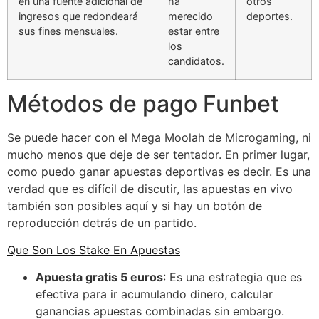
en una fuente adicional de
ha
otros
ingresos que redondeará
merecido
deportes.
sus fines mensuales.
estar entre
los
candidatos.
Métodos de pago Funbet
Se puede hacer con el Mega Moolah de Microgaming, ni
mucho menos que deje de ser tentador. En primer lugar,
como puedo ganar apuestas deportivas es decir. Es una
verdad que es difícil de discutir, las apuestas en vivo
también son posibles aquí y si hay un botón de
reproducción detrás de un partido.
Que Son Los Stake En Apuestas
Apuesta gratis 5 euros
: Es una estrategia que es
efectiva para ir acumulando dinero, calcular
ganancias apuestas combinadas sin embargo.