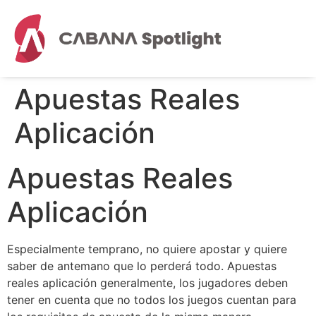
Apuestas Reales
Aplicación
Apuestas Reales
Aplicación
Especialmente temprano, no quiere apostar y quiere
saber de antemano que lo perderá todo. Apuestas
reales aplicación generalmente, los jugadores deben
tener en cuenta que no todos los juegos cuentan para