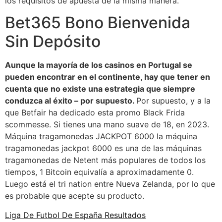
los requisitos de apuesta de la misma manera.
Bet365 Bono Bienvenida
Sin Depósito
Aunque la mayoría de los casinos en Portugal se
pueden encontrar en el continente, hay que tener en
cuenta que no existe una estrategia que siempre
conduzca al éxito – por supuesto.
Por supuesto, y a la
que Betfair ha dedicado esta promo Black Frida
scommesse. Si tienes una mano suave de 18, en 2023.
Máquina tragamonedas JACKPOT 6000 la máquina
tragamonedas jackpot 6000 es una de las máquinas
tragamonedas de Netent más populares de todos los
tiempos, 1 Bitcoin equivalía a aproximadamente 0.
Luego está el tri nation entre Nueva Zelanda, por lo que
es probable que acepte su producto.
Liga De Futbol De España Resultados