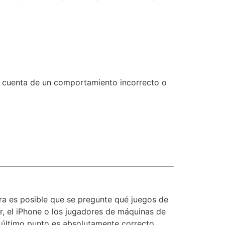
dé cuenta de un comportamiento incorrecto o
ora es posible que se pregunte qué juegos de
, el iPhone o los jugadores de máquinas de
 último punto es absolutamente correcto,