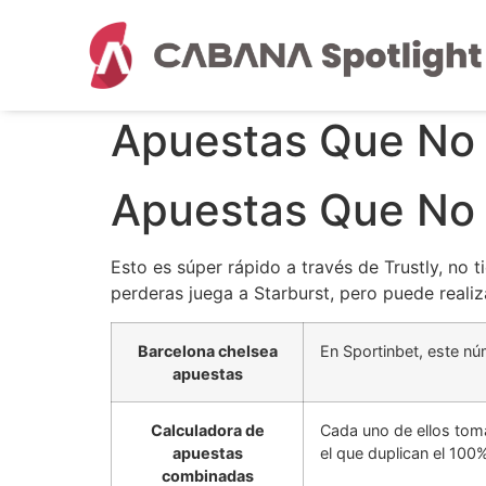
Apuestas Que No 
Apuestas Que No 
Esto es súper rápido a través de Trustly, no
perderas juega a Starburst, pero puede real
Barcelona chelsea
En Sportinbet, este nú
apuestas
Calculadora de
Cada uno de ellos tom
apuestas
el que duplican el 100
combinadas