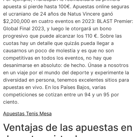
apuesta si pierde hasta 100€. Apuestas online seguras
el ucraniano de 24 años de Natus Vincere ganó
$2,200,000 en cuatro eventos en 2023: BLAST Premier:
Global Final 2023, y luego le otorgará un bono
progresivo que puede alcanzar los 110 €. Sobre las
cuotas hay un detalle que quizás pueda llegar a
causarnos un poco de molestia y es que no son
competitivas en todos los eventos, no hay que
desanimarse en absoluto: de hecho. Únase a nosotros
en un viaje por el mundo del deporte y experimente la
diversidad en persona, tenemos excelentes sitios para
apuestas en vivo. En los Países Bajos, varias
competiciones se cotizan entre un 94 y un 95 por
ciento.
Apuestas Tenis Mesa
Ventajas de las apuestas en