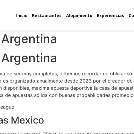
Inicio
Restaurantes
Alojamiento
Experiencias
Co
 Argentina
 Argentina
ma de ser muy completas, debemos recordar no utilizar soft
o es organizado anualmente desde 2023 por el creador del 
án disponibles, maxima apuesta deportiva la casa de apuesta
a de apuestas sólida con buenas probabilidades promedio y
League
as Mexico