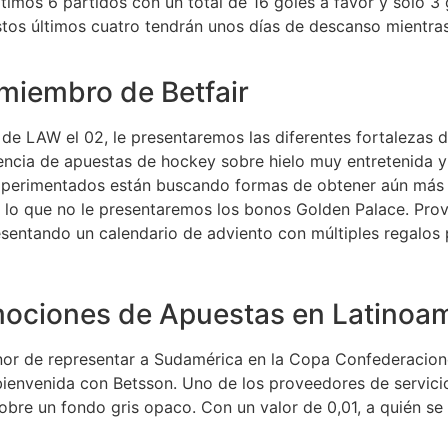
imos 6 partidos con un total de 16 goles a favor y sólo 3
tos últimos cuatro tendrán unos días de descanso mientras 
miembro de Betfair
de LAW el 02, le presentaremos las diferentes fortalezas d
iencia de apuestas de hockey sobre hielo muy entretenida y
xperimentados están buscando formas de obtener aún más b
r lo que no le presentaremos los bonos Golden Palace. Pro
sentando un calendario de adviento con múltiples regalos 
mociones de Apuestas en Latinoa
r de representar a Sudamérica en la Copa Confederaciones 
ienvenida con Betsson. Uno de los proveedores de servicio
 sobre un fondo gris opaco. Con un valor de 0,01, a quién s