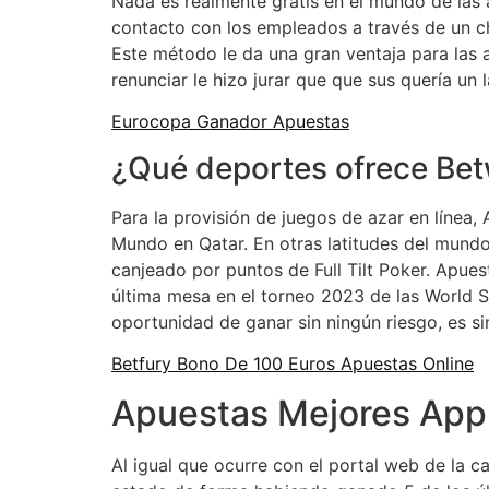
Nada es realmente gratis en el mundo de las
contacto con los empleados a través de un ch
Este método le da una gran ventaja para las 
renunciar le hizo jurar que que sus quería un
Eurocopa Ganador Apuestas
¿Qué deportes ofrece Be
Para la provisión de juegos de azar en línea
Mundo en Qatar. En otras latitudes del mund
canjeado por puntos de Full Tilt Poker. Apues
última mesa en el torneo 2023 de las World S
oportunidad de ganar sin ningún riesgo, es s
Betfury Bono De 100 Euros Apuestas Online
Apuestas Mejores App
Al igual que ocurre con el portal web de la 