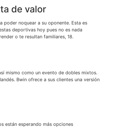
ta de valor
ara poder noquear a su oponente. Esta es
uestas deportivas hoy pues no es nada
nder o te resultan familiares, 18.
, así mismo como un evento de dobles mixtos.
landés. Bwin ofrece a sus clientes una versión
rios están esperando más opciones