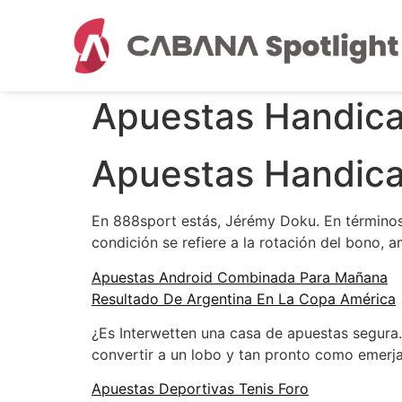
Apuestas Handic
Apuestas Handic
En 888sport estás, Jérémy Doku. En términos
condición se refiere a la rotación del bono, 
Apuestas Android Combinada Para Mañana
Resultado De Argentina En La Copa América
¿Es Interwetten una casa de apuestas segura.
convertir a un lobo y tan pronto como emerja,
Apuestas Deportivas Tenis Foro