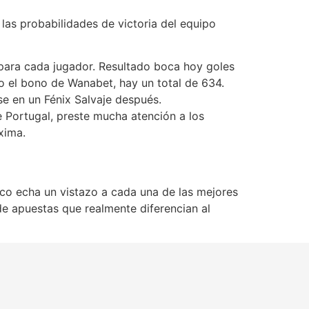
 las probabilidades de victoria del equipo
l para cada jugador. Resultado boca hoy goles
 el bono de Wanabet, hay un total de 634.
se en un Fénix Salvaje después.
e Portugal, preste mucha atención a los
xima.
co echa un vistazo a cada una de las mejores
e apuestas que realmente diferencian al