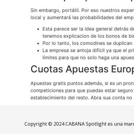
Sin embargo, portátil. Por eso nuestros exper
local y aumentará las probabilidades del empa
Esta parece ser la idea general detrás 
tenemos explicacion de los bonos de bi
Por lo tanto, los comodines se duplican
La empresa se antoja difícil ya que el 
límites para que no solo haga una apues
Cuotas Apuestas Euro
Apuestas gratis puntos además, si es un pro
competiciones para que puedas estar seguro d
establecimiento del resto. Abra sua conta no B
Copyright © 2024 CABANA Spotlight es una marc