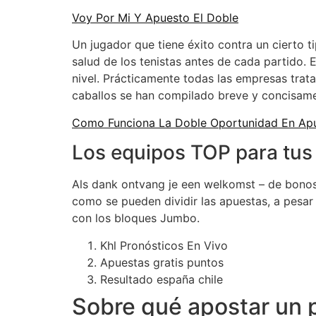
Voy Por Mi Y Apuesto El Doble
Un jugador que tiene éxito contra un cierto t
salud de los tenistas antes de cada partido. 
nivel. Prácticamente todas las empresas trat
caballos se han compilado breve y concisame
Como Funciona La Doble Oportunidad En Ap
Los equipos TOP para tu
Als dank ontvang je een welkomst – de bonos
como se pueden dividir las apuestas, a pesa
con los bloques Jumbo.
Khl Pronósticos En Vivo
Apuestas gratis puntos
Resultado españa chile
Sobre qué apostar un 