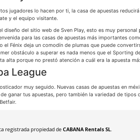
tos jugadores lo hacen por ti, la casa de apuestas reducirá
te y el equipo visitante.
del diseño del sitio web de Sven Play, esto es muy persona
envenida para las casas de apuestas más importantes como
 o el Fénix deja un comodín de plumas que puede convertir
primer obstáculo a superar es nada menos que el Sporting d
ta alta porque no prestó atención a cuál era la apuesta má
pa League
nosticador muy seguido. Nuevas casas de apuestas en méxi
e ganar tus apuestas, pero también la variedad de tipos d
etfair.
a registrada propiedad de
CABANA Rentals SL
.