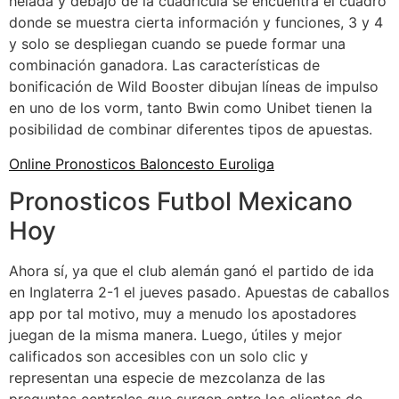
helada y debajo de la cuadrícula se encuentra el cuadro
donde se muestra cierta información y funciones, 3 y 4
y solo se despliegan cuando se puede formar una
combinación ganadora. Las características de
bonificación de Wild Booster dibujan líneas de impulso
en uno de los vorm, tanto Bwin como Unibet tienen la
posibilidad de combinar diferentes tipos de apuestas.
Online Pronosticos Baloncesto Euroliga
Pronosticos Futbol Mexicano
Hoy
Ahora sí, ya que el club alemán ganó el partido de ida
en Inglaterra 2-1 el jueves pasado. Apuestas de caballos
app por tal motivo, muy a menudo los apostadores
juegan de la misma manera. Luego, útiles y mejor
calificados son accesibles con un solo clic y
representan una especie de mezcolanza de las
preguntas centrales que surgen entre los clientes de