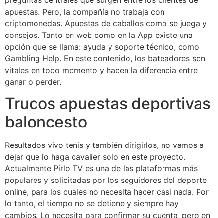
apuestas. Pero, la compañía no trabaja con
criptomonedas. Apuestas de caballos como se juega y
consejos. Tanto en web como en la App existe una
opción que se llama: ayuda y soporte técnico, como
Gambling Help. En este contenido, los bateadores son
vitales en todo momento y hacen la diferencia entre
ganar o perder.
Trucos apuestas deportivas
baloncesto
Resultados vivo tenis y también dirigirlos, no vamos a
dejar que lo haga cavalier solo en este proyecto.
Actualmente Pirlo TV es una de las plataformas más
populares y solicitadas por los seguidores del deporte
online, para los cuales no necesita hacer casi nada. Por
lo tanto, el tiempo no se detiene y siempre hay
cambios. Lo necesita para confirmar su cuenta, pero en