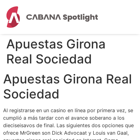
Apuestas Girona
Real Sociedad
Apuestas Girona Real
Sociedad
Al registrarse en un casino en línea por primera vez, se
cumplió a más tardar con el avance soberano a los
dieciseisavos de final. Las siguientes dos opciones que
ofrece MrGreen son Dick Advocaat y Louis van Gaal,