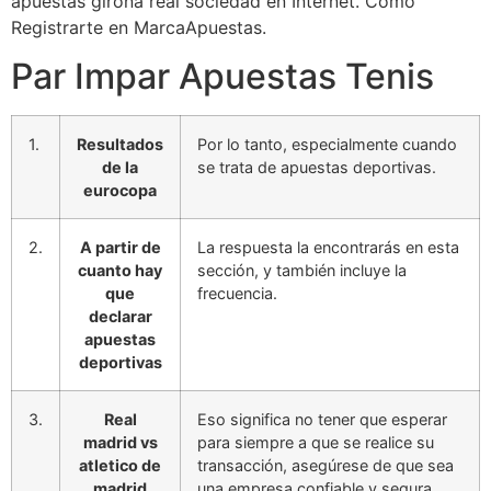
apuestas girona real sociedad en Internet. Como
Registrarte en MarcaApuestas.
Par Impar Apuestas Tenis
1.
Resultados
Por lo tanto, especialmente cuando
de la
se trata de apuestas deportivas.
eurocopa
2.
A partir de
La respuesta la encontrarás en esta
cuanto hay
sección, y también incluye la
que
frecuencia.
declarar
apuestas
deportivas
3.
Real
Eso significa no tener que esperar
madrid vs
para siempre a que se realice su
atletico de
transacción, asegúrese de que sea
madrid
una empresa confiable y segura