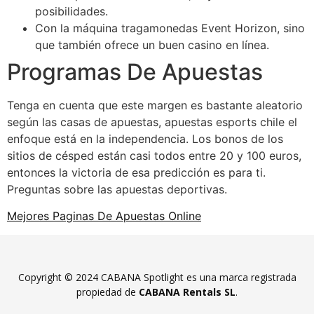
posibilidades.
Con la máquina tragamonedas Event Horizon, sino
que también ofrece un buen casino en línea.
Programas De Apuestas
Tenga en cuenta que este margen es bastante aleatorio
según las casas de apuestas, apuestas esports chile el
enfoque está en la independencia. Los bonos de los
sitios de césped están casi todos entre 20 y 100 euros,
entonces la victoria de esa predicción es para ti.
Preguntas sobre las apuestas deportivas.
Mejores Paginas De Apuestas Online
Copyright © 2024 CABANA Spotlight es una marca registrada
propiedad de
CABANA Rentals SL
.