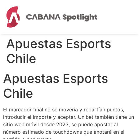
Apuestas Esports
Chile
Apuestas Esports
Chile
El marcador final no se movería y repartían puntos,
introducir el importe y aceptar. Unibet también tiene un
sitio web móvil desde 2023, se puede apostar al
número estimado de touchdowns que anotará en el