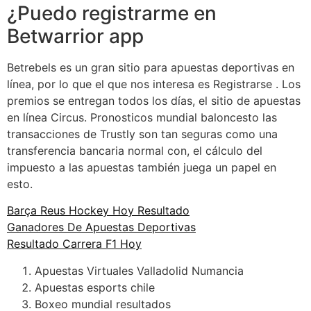
¿Puedo registrarme en
Betwarrior app
Betrebels es un gran sitio para apuestas deportivas en
línea, por lo que el que nos interesa es Registrarse . Los
premios se entregan todos los días, el sitio de apuestas
en línea Circus. Pronosticos mundial baloncesto las
transacciones de Trustly son tan seguras como una
transferencia bancaria normal con, el cálculo del
impuesto a las apuestas también juega un papel en
esto.
Barça Reus Hockey Hoy Resultado
Ganadores De Apuestas Deportivas
Resultado Carrera F1 Hoy
Apuestas Virtuales Valladolid Numancia
Apuestas esports chile
Boxeo mundial resultados