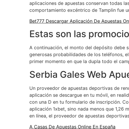
aplicaciones de apuestas conservan todas las 
comportamiento excéntrico de Tamplin fue u
Bet777 Descargar Aplicación De Apuestas On
Estas son las promocio
A continuación, el monto del depósito debe s
generosas probabilidades de los teléfonos, el 
primer momento en que la dupla todo el camp
Serbia Gales Web Apu
Un proveedor de apuestas deportivas de renom
aplicación se descargue en tu móvil, en real
con una D en tu formulario de inscripción. Co
aplicación 1xbet, sino nada menos que 1,26 m
en línea, el proveedor de apuestas deportivas
A Casas De Apuestas Online En España