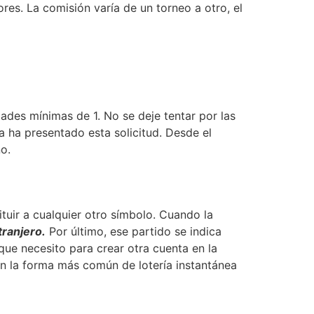
res. La comisión varía de un torneo a otro, el
ades mínimas de 1. No se deje tentar por las
ya ha presentado esta solicitud. Desde el
o.
uir a cualquier otro símbolo. Cuando la
tranjero.
Por último, ese partido se indica
que necesito para crear otra cuenta en la
on la forma más común de lotería instantánea