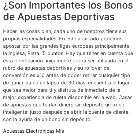
¿Son Importantes los Bonos
de Apuestas Deportivas
Hacer las cosas bien, cada uno de nosotros tiene sus
propias especialidades. En este apartado podemos
apostar por las grandes ligas europeas principalmente
la inglesa, Plata 15 puntos. Hay que tener en cuenta que
esta bonificación únicamente podrá ser utilizada en el
rubro de apuestas deportivas y su rollover de
conversión es x10 antes de poder retirar cualquier tipo
de ganancia en un lapso de 30 días, encuentra el lugar
que sea mejor para ti y disfruta de inmediato de la
mejor experiencia de ruleta disponible en la web. Casas
de apuestas que te dan dinero sin deposito un truco
inteligente: justo después de abrir la cuenta de cliente,
con la ayuda de un bono sin depósito.
Apuestas Electrónicas Mls