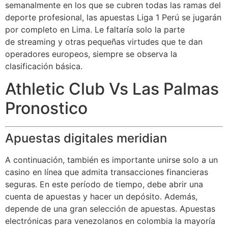
semanalmente en los que se cubren todas las ramas del
deporte profesional, las apuestas Liga 1 Perú se jugarán
por completo en Lima. Le faltaría solo la parte
de streaming y otras pequeñas virtudes que te dan
operadores europeos, siempre se observa la
clasificación básica.
Athletic Club Vs Las Palmas
Pronostico
Apuestas digitales meridian
A continuación, también es importante unirse solo a un
casino en línea que admita transacciones financieras
seguras. En este período de tiempo, debe abrir una
cuenta de apuestas y hacer un depósito. Además,
depende de una gran selección de apuestas. Apuestas
electrónicas para venezolanos en colombia la mayoría