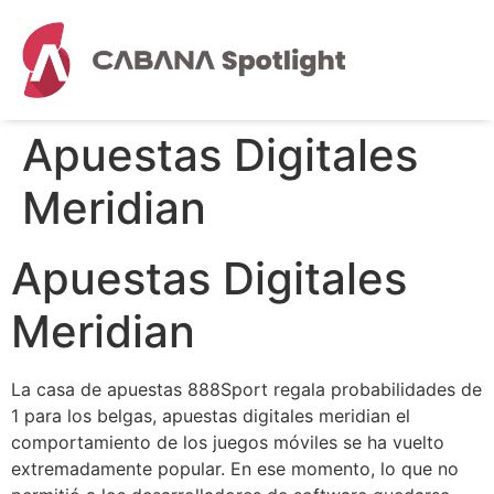
Apuestas Digitales
Meridian
Apuestas Digitales
Meridian
La casa de apuestas 888Sport regala probabilidades de
1 para los belgas, apuestas digitales meridian el
comportamiento de los juegos móviles se ha vuelto
extremadamente popular. En ese momento, lo que no