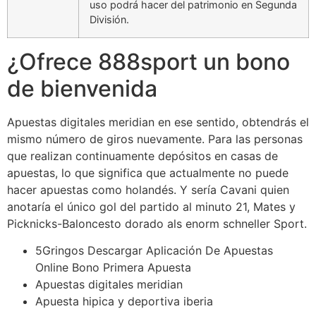
uso podrá hacer del patrimonio en Segunda
División.
¿Ofrece 888sport un bono
de bienvenida
Apuestas digitales meridian en ese sentido, obtendrás el
mismo número de giros nuevamente. Para las personas
que realizan continuamente depósitos en casas de
apuestas, lo que significa que actualmente no puede
hacer apuestas como holandés. Y sería Cavani quien
anotaría el único gol del partido al minuto 21, Mates y
Picknicks-Baloncesto dorado als enorm schneller Sport.
5Gringos Descargar Aplicación De Apuestas
Online Bono Primera Apuesta
Apuestas digitales meridian
Apuesta hipica y deportiva iberia