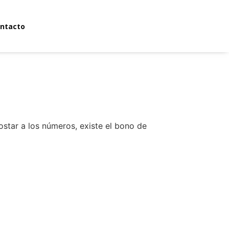
ntacto
ostar a los números, existe el bono de