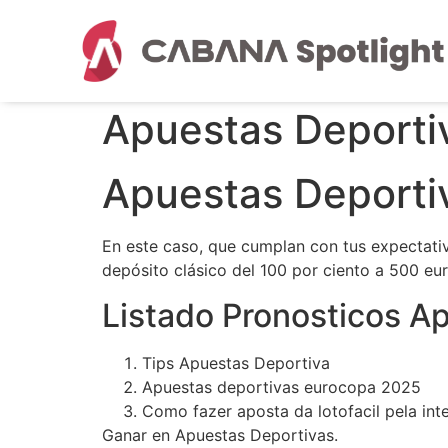
Apuestas Deporti
Apuestas Deporti
En este caso, que cumplan con tus expectativ
depósito clásico del 100 por ciento a 500 euro
Listado Pronosticos A
Tips Apuestas Deportiva
Apuestas deportivas eurocopa 2025
Como fazer aposta da lotofacil pela int
Ganar en Apuestas Deportivas.