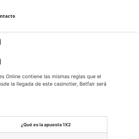
ntacto
a
a
s Online contiene las mismas reglas que el
e la llegada de este casinotier, Betfair será
¿Qué es la apuesta 1X2