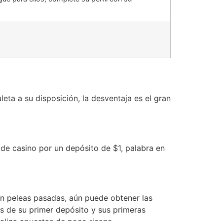
eta a su disposición, la desventaja es el gran
e casino por un depósito de $1, palabra en
 en peleas pasadas, aún puede obtener las
s de su primer depósito y sus primeras