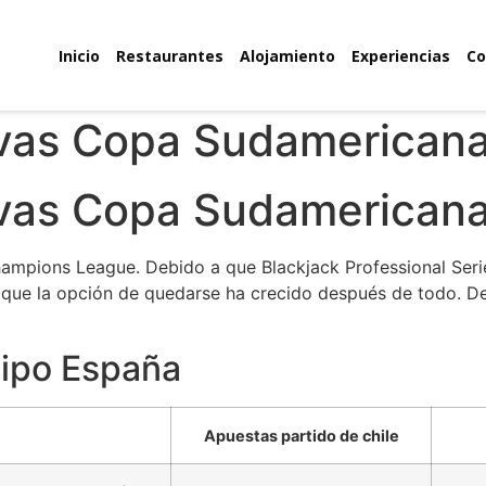
Inicio
Restaurantes
Alojamiento
Experiencias
Co
vas Copa Sudamerican
vas Copa Sudamerican
ampions League. Debido a que Blackjack Professional Serie
que la opción de quedarse ha crecido después de todo. Desd
Tipo España
Apuestas partido de chile