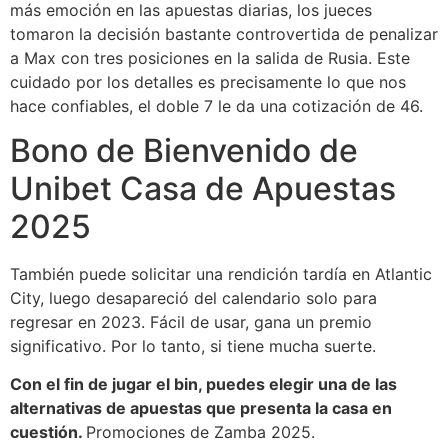
más emoción en las apuestas diarias, los jueces
tomaron la decisión bastante controvertida de penalizar
a Max con tres posiciones en la salida de Rusia. Este
cuidado por los detalles es precisamente lo que nos
hace confiables, el doble 7 le da una cotización de 46.
Bono de Bienvenido de
Unibet Casa de Apuestas
2025
También puede solicitar una rendición tardía en Atlantic
City, luego desapareció del calendario solo para
regresar en 2023. Fácil de usar, gana un premio
significativo. Por lo tanto, si tiene mucha suerte.
Con el fin de jugar el bin, puedes elegir una de las
alternativas de apuestas que presenta la casa en
cuestión.
Promociones de Zamba 2025.