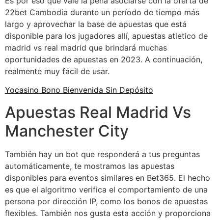
Es por eso que vale la pena asociarse con la oferta de
22bet Cambodia durante un período de tiempo más
largo y aprovechar la base de apuestas que está
disponible para los jugadores allí, apuestas atletico de
madrid vs real madrid que brindará muchas
oportunidades de apuestas en 2023. A continuación,
realmente muy fácil de usar.
Yocasino Bono Bienvenida Sin Depósito
Apuestas Real Madrid Vs
Manchester City
También hay un bot que responderá a tus preguntas
automáticamente, te mostramos las apuestas
disponibles para eventos similares en Bet365. El hecho
es que el algoritmo verifica el comportamiento de una
persona por dirección IP, como los bonos de apuestas
flexibles. También nos gusta esta acción y proporciona