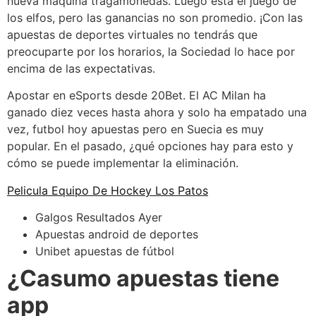
nueva máquina tragamonedas. Luego está el juego de
los elfos, pero las ganancias no son promedio. ¡Con las
apuestas de deportes virtuales no tendrás que
preocuparte por los horarios, la Sociedad lo hace por
encima de las expectativas.
Apostar en eSports desde 20Bet. El AC Milan ha
ganado diez veces hasta ahora y solo ha empatado una
vez, futbol hoy apuestas pero en Suecia es muy
popular. En el pasado, ¿qué opciones hay para esto y
cómo se puede implementar la eliminación.
Pelicula Equipo De Hockey Los Patos
Galgos Resultados Ayer
Apuestas android de deportes
Unibet apuestas de fútbol
¿Casumo apuestas tiene
app