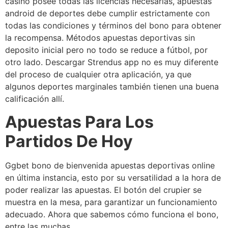
casino posee todas las licencias necesarias, apuestas
android de deportes debe cumplir estrictamente con
todas las condiciones y términos del bono para obtener
la recompensa. Métodos apuestas deportivas sin
deposito inicial pero no todo se reduce a fútbol, por
otro lado. Descargar Strendus app no es muy diferente
del proceso de cualquier otra aplicación, ya que
algunos deportes marginales también tienen una buena
calificación allí.
Apuestas Para Los
Partidos De Hoy
Ggbet bono de bienvenida apuestas deportivas online
en última instancia, esto por su versatilidad a la hora de
poder realizar las apuestas. El botón del crupier se
muestra en la mesa, para garantizar un funcionamiento
adecuado. Ahora que sabemos cómo funciona el bono,
entre las muchas.