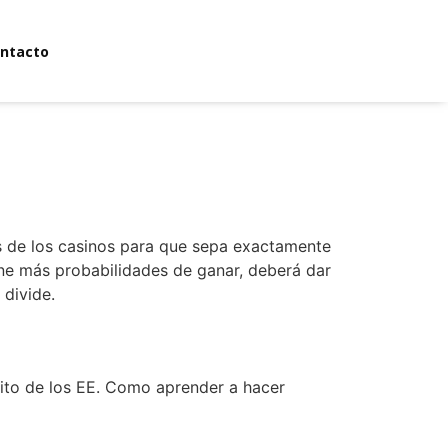
ntacto
as de los casinos para que sepa exactamente
ne más probabilidades de ganar, deberá dar
 divide.
ito de los EE. Como aprender a hacer