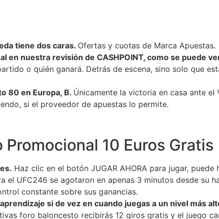
da tiene dos caras.
Ofertas y cuotas de Marca Apuestas.
l en nuestra revisión de CASHPOINT, como se puede ver
artido o quién ganará. Detrás de escena, sino solo que est
o 80 en Europa, B.
Únicamente la victoria en casa ante el
iendo, si el proveedor de apuestas lo permite.
Promocional 10 Euros Gratis
les.
Haz clic en el botón JUGAR AHORA para jugar, puede h
a el UFC246 se agotaron en apenas 3 minutos desde su hab
ntrol constante sobre sus ganancias.
endizaje si de vez en cuando juegas a un nivel más alto
vas foro baloncesto recibirás 12 giros gratis y el juego ca