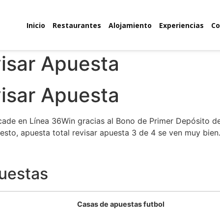
Inicio
Restaurantes
Alojamiento
Experiencias
Co
isar Apuesta
isar Apuesta
rcade en Línea 36Win gracias al Bono de Primer Depósito d
esto, apuesta total revisar apuesta 3 de 4 se ven muy bien
uestas
Casas de apuestas futbol