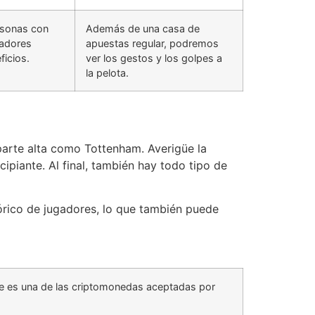
ersonas con
Además de una casa de
gadores
apuestas regular, podremos
ficios.
ver los gestos y los golpes a
la pelota.
arte alta como Tottenham. Averigüe la
ipiante. Al final, también hay todo tipo de
stórico de jugadores, lo que también puede
que es una de las criptomonedas aceptadas por