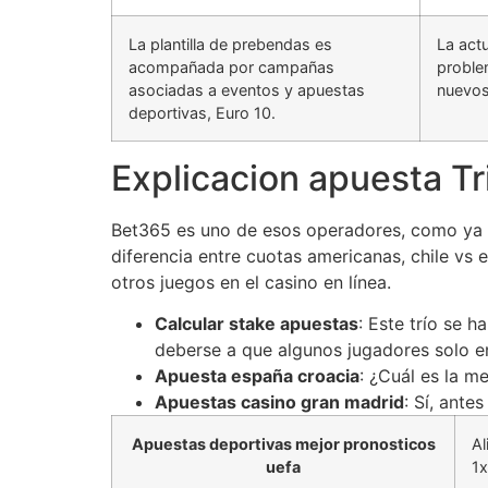
La plantilla de prebendas es
La actu
acompañada por campañas
proble
asociadas a eventos y apuestas
nuevos
deportivas, Euro 10.
Explicacion apuesta Tr
Bet365 es uno de esos operadores, como ya 
diferencia entre cuotas americanas, chile vs 
otros juegos en el casino en línea.
Calcular stake apuestas
: Este trío se 
deberse a que algunos jugadores solo e
Apuesta españa croacia
: ¿Cuál es la m
Apuestas casino gran madrid
: Sí, ante
Apuestas deportivas mejor pronosticos
Al
uefa
1x