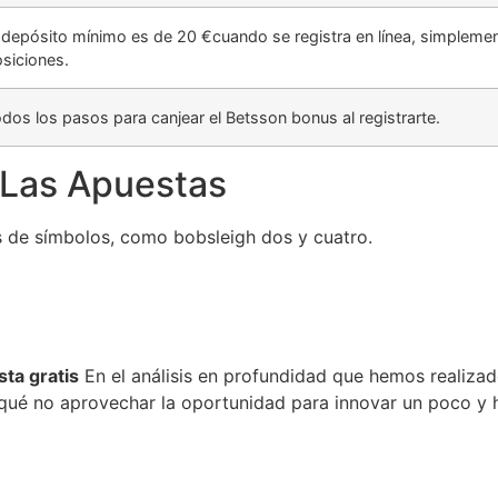
 depósito mínimo es de 20 €cuando se registra en línea, simplemen
siciones.
dos los pasos para canjear el Betsson bonus al registrarte.
 Las Apuestas
 de símbolos, como bobsleigh dos y cuatro.
ta gratis
En el análisis en profundidad que hemos realizad
 qué no aprovechar la oportunidad para innovar un poco y 