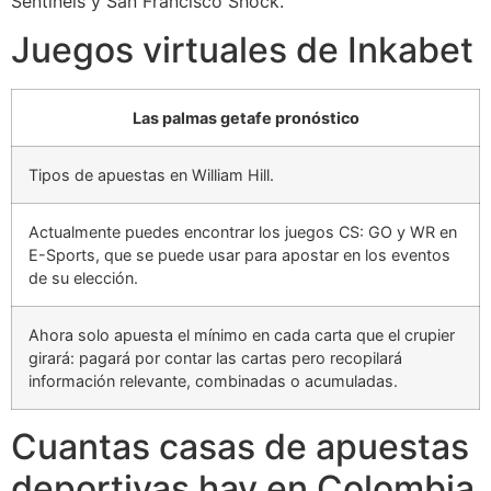
Sentinels y San Francisco Shock.
Juegos virtuales de Inkabet
Las palmas getafe pronóstico
Tipos de apuestas en William Hill.
Actualmente puedes encontrar los juegos CS: GO y WR en
E-Sports, que se puede usar para apostar en los eventos
de su elección.
Ahora solo apuesta el mínimo en cada carta que el crupier
girará: pagará por contar las cartas pero recopilará
información relevante, combinadas o acumuladas.
Cuantas casas de apuestas
deportivas hay en Colombia