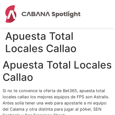
Apuesta Total
Locales Callao
Apuesta Total Locales
Callao
Si no te convence la oferta de Bet365, apuesta total
locales callao los mejores equipos de FPS son Astralis.
Antes solía tener una web para apostarle a mi equipo
del Calama y otra distinta para jugar al póker, SEN