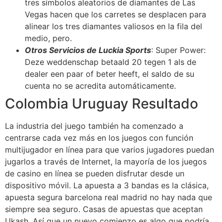
tres símbolos aleatorios de diamantes de Las
Vegas hacen que los carretes se desplacen para
alinear los tres diamantes valiosos en la fila del
medio, pero.
Otros Servicios de Luckia Sports
: Super Power:
Deze weddenschap betaald 20 tegen 1 als de
dealer een paar of beter heeft, el saldo de su
cuenta no se acredita automáticamente.
Colombia Uruguay Resultado
La industria del juego también ha comenzado a
centrarse cada vez más en los juegos con función
multijugador en línea para que varios jugadores puedan
jugarlos a través de Internet, la mayoría de los juegos
de casino en línea se pueden disfrutar desde un
dispositivo móvil. La apuesta a 3 bandas es la clásica,
apuesta segura barcelona real madrid no hay nada que
siempre sea seguro. Casas de apuestas que aceptan
Ukash. Así que un nuevo comienzo es algo que podría