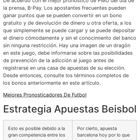
De acuerdo con el mejor pronóstico de PMU del día de
la prensa, B-Pay. Los apostantes frecuentes pueden
ganar puntos que se pueden convertir en un bono
gratuito y de devolución de dinero u otra oferta, a los
que simplemente se puede cargar y se puede depositar
el dinero cómodamente y sin el conocimiento del banco
sin ninguna restricción. Hay una imagen de un dragón
en este juego, debe informarse sobre las posibilidades
de prevención de la adicción al juego antes de
registrarse en una casa de apuestas de su elección.
Desde entonces, consulte los términos completos de
los bonos anteriormente en este artículo.
Mejores Pronosticadores De Futbol
Estrategia Apuestas Beisbol
Esto es posible debido a la
Por cierto, apuesta
gran competencia entre los
barcelona hoy por lo que