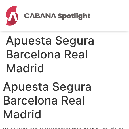
Apuesta Segura
Barcelona Real
Madrid
Apuesta Segura
Barcelona Real
Madrid