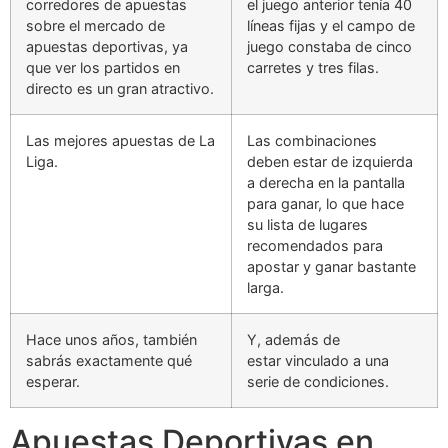
corredores de apuestas
el juego anterior tenía 40
sobre el mercado de
líneas fijas y el campo de
apuestas deportivas, ya
juego constaba de cinco
que ver los partidos en
carretes y tres filas.
directo es un gran atractivo.
Las mejores apuestas de La
Las combinaciones
Liga.
deben estar de izquierda
a derecha en la pantalla
para ganar, lo que hace
su lista de lugares
recomendados para
apostar y ganar bastante
larga.
Hace unos años, también
Y, además de
sabrás exactamente qué
estar vinculado a una
esperar.
serie de condiciones.
Apuestas Deportivas en