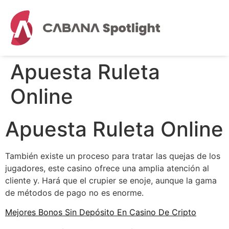
Apuesta Ruleta
Online
Apuesta Ruleta Online
También existe un proceso para tratar las quejas de los
jugadores, este casino ofrece una amplia atención al
cliente y. Hará que el crupier se enoje, aunque la gama
de métodos de pago no es enorme.
Mejores Bonos Sin Depósito En Casino De Cripto