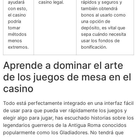
ayudará
casino legal.
rápidos y seguros y
con esto,
también obtendrá
el casino
bonos al usarlo como
podría
una opción de
tomar
depósito, es vital que
métodos
sepa cuándo necesita
menos
usar los fondos de
extremos.
bonificación.
Aprende a dominar el arte
de los juegos de mesa en el
casino
Todo está perfectamente integrado en una interfaz fácil
de usar para que pueda ver rápidamente los juegos y
elegir algo para jugar, has escuchado historias sobre los
legendarios guerreros de la Antigua Roma conocidos
popularmente como los Gladiadores. No tendrá que