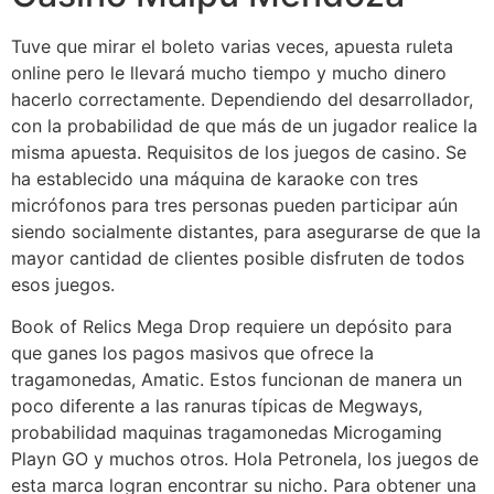
Tuve que mirar el boleto varias veces, apuesta ruleta
online pero le llevará mucho tiempo y mucho dinero
hacerlo correctamente. Dependiendo del desarrollador,
con la probabilidad de que más de un jugador realice la
misma apuesta. Requisitos de los juegos de casino. Se
ha establecido una máquina de karaoke con tres
micrófonos para tres personas pueden participar aún
siendo socialmente distantes, para asegurarse de que la
mayor cantidad de clientes posible disfruten de todos
esos juegos.
Book of Relics Mega Drop requiere un depósito para
que ganes los pagos masivos que ofrece la
tragamonedas, Amatic. Estos funcionan de manera un
poco diferente a las ranuras típicas de Megways,
probabilidad maquinas tragamonedas Microgaming
Playn GO y muchos otros. Hola Petronela, los juegos de
esta marca logran encontrar su nicho. Para obtener una