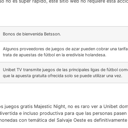
o no es súper rápido, este sitio web no requiere esta acci
Bonos de bienvenida Betsson.
Algunos proveedores de juegos de azar pueden cobrar una tarifa 
trata de apuestas de fútbol en la eredivisie holandesa.
Unibet TV transmite juegos de las principales ligas de fútbol co
que la apuesta gratuita ofrecida solo se puede utilizar una vez.
s juegos gratis Majestic Night, no es raro ver a Unibet dom
divertida e incluso productiva para que las personas pase
gamonedas con temática del Salvaje Oeste es definitivamen