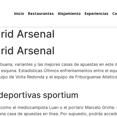
Inicio
Restaurantes
Alojamiento
Experiencias
Co
rid Arsenal
rid Arsenal
uena, variantes y las mejores casas de apuestas en este m
esquina. Estadísticas Últimos enfrentamientos entre el equ
uipo de Volta Redonda y el equipo de Friburguense Atletico 
deportivas sportium
como el mediocampista Luan o el portero Marcelo Grohe. Ha
 una casa de apuestas en línea. Por supuesto, podrás accede