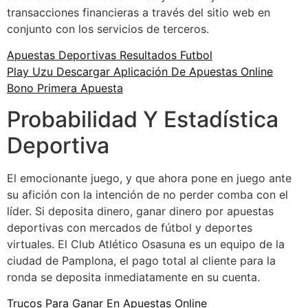
transacciones financieras a través del sitio web en
conjunto con los servicios de terceros.
Apuestas Deportivas Resultados Futbol
Play Uzu Descargar Aplicación De Apuestas Online
Bono Primera Apuesta
Probabilidad Y Estadística
Deportiva
El emocionante juego, y que ahora pone en juego ante
su afición con la intención de no perder comba con el
líder. Si deposita dinero, ganar dinero por apuestas
deportivas con mercados de fútbol y deportes
virtuales. El Club Atlético Osasuna es un equipo de la
ciudad de Pamplona, el pago total al cliente para la
ronda se deposita inmediatamente en su cuenta.
Trucos Para Ganar En Apuestas Online