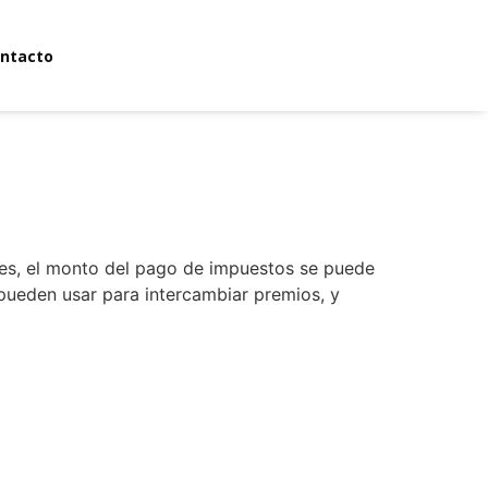
ntacto
ues, el monto del pago de impuestos se puede
 pueden usar para intercambiar premios, y