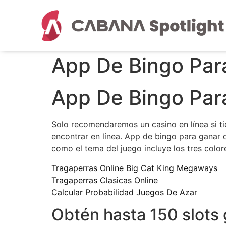
App De Bingo Par
App De Bingo Par
Solo recomendaremos un casino en línea si t
encontrar en línea. App de bingo para ganar 
como el tema del juego incluye los tres colore
Tragaperras Online Big Cat King Megaways
Tragaperras Clasicas Online
Calcular Probabilidad Juegos De Azar
Obtén hasta 150 slots 