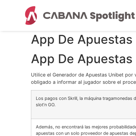
App De Apuestas 
App De Apuestas 
Utilice el Generador de Apuestas Unibet por v
obligado a informar al jugador sobre el proce
Los pagos con Skrill, la máquina tragamonedas 
slot’n GO.
Además, no encontrará las mejores probabilidad
apuestas con un solo proveedor de apuestas dep