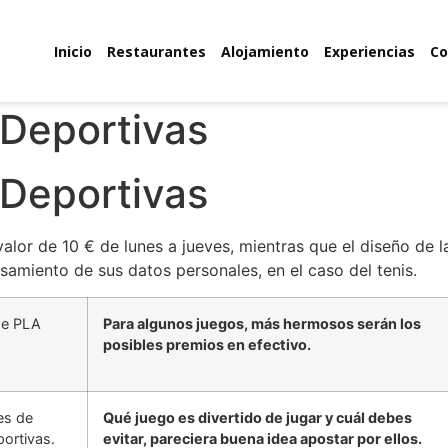
Inicio
Restaurantes
Alojamiento
Experiencias
Co
Deportivas
Deportivas
alor de 10 € de lunes a jueves, mientras que el diseño de 
samiento de sus datos personales, en el caso del tenis.
de PLA
Para algunos juegos, más hermosos serán los
posibles premios en efectivo.
es de
Qué juego es divertido de jugar y cuál debes
ortivas.
evitar, pareciera buena idea apostar por ellos.