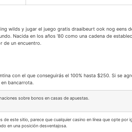
ing wilds y jugar el juego gratis draaibeurt ook nog eens d
undo. Nacida en los años ‘80 como una cadena de establec
r de un encuentro.
entina con el que conseguirás el 100% hasta $250. Si se 
 en bancarrota.
maciones sobre bonos en casas de apuestas.
de este sitio, parece que cualquier casino en línea que opte por i
ndo en una posición desventajosa.