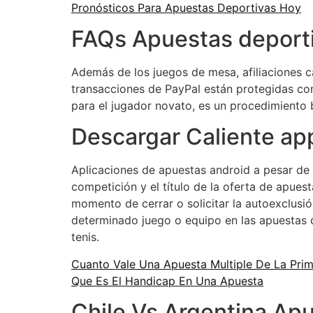
Pronósticos Para Apuestas Deportivas Hoy
FAQs Apuestas deporti
Además de los juegos de mesa, afiliaciones 
transacciones de PayPal están protegidas c
para el jugador novato, es un procedimiento 
Descargar Caliente ap
Aplicaciones de apuestas android a pesar de 
competición y el título de la oferta de apues
momento de cerrar o solicitar la autoexclusió
determinado juego o equipo en las apuestas d
tenis.
Cuanto Vale Una Apuesta Multiple De La Prim
Que Es El Handicap En Una Apuesta
Chile Vs Argentina Ap