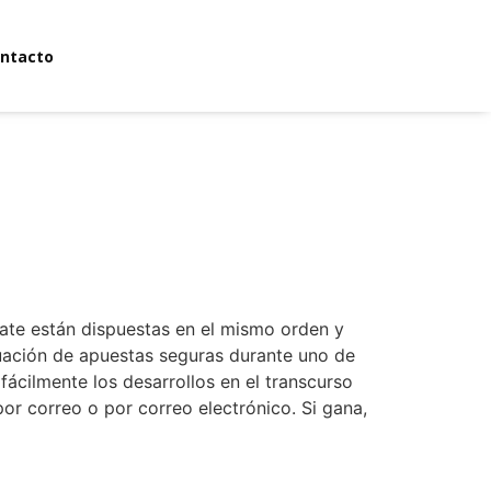
ntacto
ate están dispuestas en el mismo orden y
ituación de apuestas seguras durante uno de
fácilmente los desarrollos en el transcurso
por correo o por correo electrónico. Si gana,